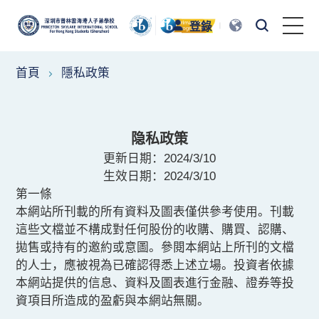
登錄
首頁
隱私政策
首頁
認識普林雲海
隐私政策
普林雲海教育
更新日期：2024/3/10
生效日期：
2024/3/10
第一條
校園生活
本網站所刊載的所有資料及圖表僅供參考使用。刊載
這些文檔並不構成對任何股份的收購、購買、認購、
踏出校園
拋售或持有的邀約或意圖。參閱本網站上所刊的文檔
的人士，應被視為已確認得悉上述立場。投資者依據
本網站提供的信息、資料及圖表進行金融、證券等投
招生與招聘
資項目所造成的盈虧與本網站無關。