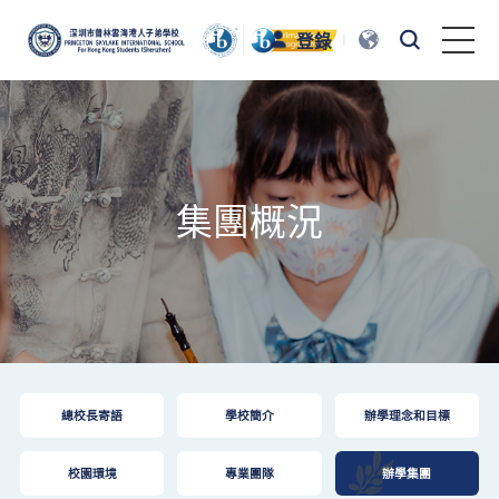
登錄
首頁
認識普林雲海
集團概況
普林雲海教育
校園生活
踏出校園
總校長寄語
學校簡介
辦學理念和目標
招生與招聘
校園環境
專業團隊
辦學集團